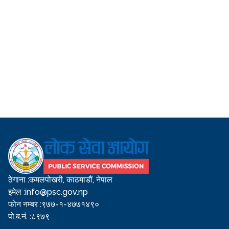
ठेगाना :
कमलपोखरी, काठमाडौं, नेपाल
इमेल :
info@psc.gov.np
फोन नम्बर :
९७७-१-४७७१४९०
पो.ब.नं. :
८९७९