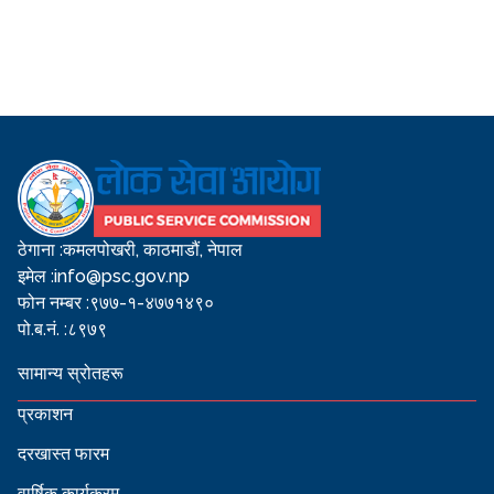
ठेगाना :
कमलपोखरी, काठमाडौं, नेपाल
इमेल :
info@psc.gov.np
फोन नम्बर :
९७७-१-४७७१४९०
पो.ब.नं. :
८९७९
सामान्य स्रोतहरू
प्रकाशन
दरखास्त फारम
वार्षिक कार्यक्रम