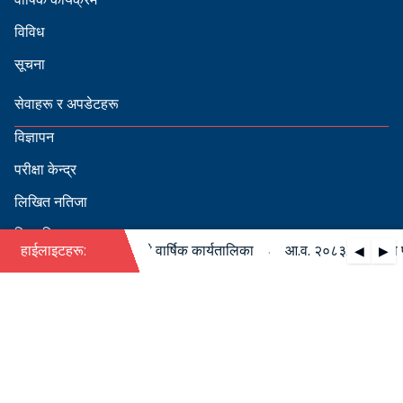
विविध
सूचना
सेवाहरू र अपडेटहरू
विज्ञापन
परीक्षा केन्द्र
लिखित नतिजा
सिफारिस
·
८३/०८४ को पदपूर्ति सम्बन्धी वार्षिक कार्यतालिका
हाईलाइटहरू:
आ.व. २०८३/०८४ को पदपूर
◀
▶
स्वीकृत नामावली
बडापत्र हेर्न QR स्क्यान गर्नुहोस्