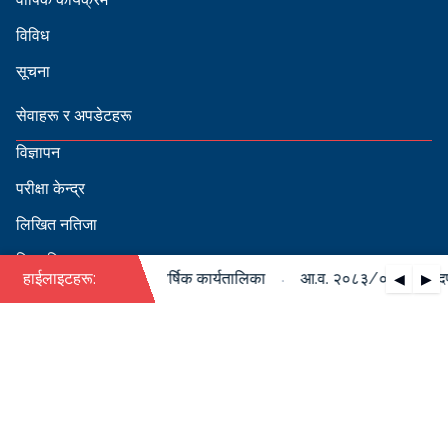
विविध
सूचना
सेवाहरू र अपडेटहरू
विज्ञापन
परीक्षा केन्द्र
लिखित नतिजा
सिफारिस
·
०८४ को पदपूर्ति सम्बन्धी वार्षिक कार्यतालिका
हाईलाइटहरू:
आ.व. २०८३/०८४ को पदपूर्ति
◀
▶
स्वीकृत नामावली
बडापत्र हेर्न QR स्क्यान गर्नुहोस्