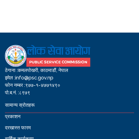
ठेगाना :
कमलपोखरी, काठमाडौं, नेपाल
इमेल :
info@psc.gov.np
फोन नम्बर :
९७७-१-४७७१४९०
पो.ब.नं. :
८९७९
सामान्य स्रोतहरू
प्रकाशन
दरखास्त फारम
वार्षिक कार्यक्रम