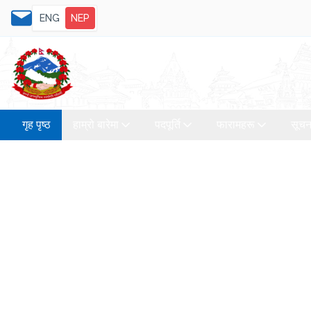
ENG
NEP
गृह पृष्ठ
हाम्रो बारेमा
पदपूर्ति
फारामहरू
सूचन