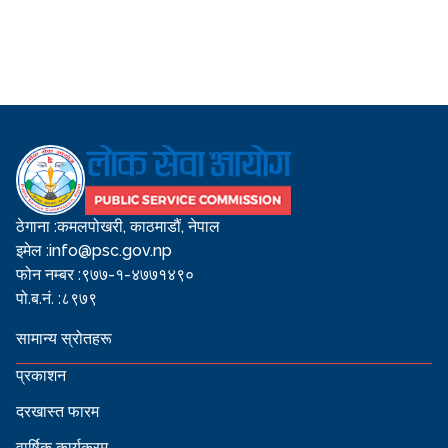
ठेगाना :
कमलपोखरी, काठमाडौं, नेपाल
इमेल :
info@psc.gov.np
फोन नम्बर :
९७७-१-४७७१४९०
पो.ब.नं. :
८९७९
सामान्य स्रोतहरू
प्रकाशन
दरखास्त फारम
वार्षिक कार्यक्रम