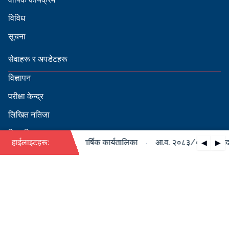
विविध
सूचना
सेवाहरू र अपडेटहरू
विज्ञापन
परीक्षा केन्द्र
लिखित नतिजा
सिफारिस
·
/०८४ को पदपूर्ति सम्बन्धी वार्षिक कार्यतालिका
हाईलाइटहरू:
आ.व. २०८३/०८४ को पदपूर्त
◀
▶
स्वीकृत नामावली
बडापत्र हेर्न QR स्क्यान गर्नुहोस्