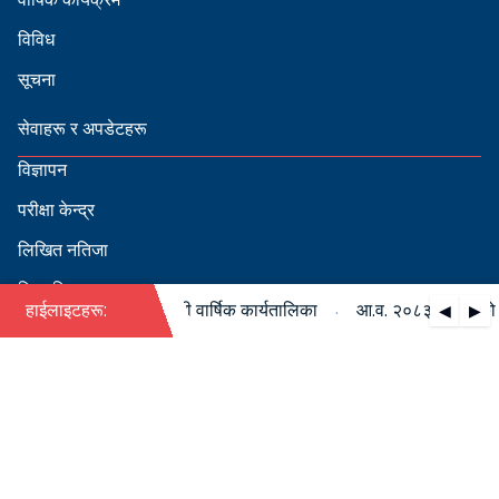
विविध
सूचना
सेवाहरू र अपडेटहरू
विज्ञापन
परीक्षा केन्द्र
लिखित नतिजा
सिफारिस
·
८३/०८४ को पदपूर्ति सम्बन्धी वार्षिक कार्यतालिका
हाईलाइटहरू:
आ.व. २०८३/०८४ को पदपू
◀
▶
स्वीकृत नामावली
बडापत्र हेर्न QR स्क्यान गर्नुहोस्