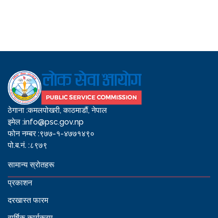
ठेगाना :
कमलपोखरी, काठमाडौं, नेपाल
इमेल :
info@psc.gov.np
फोन नम्बर :
९७७-१-४७७१४९०
पो.ब.नं. :
८९७९
सामान्य स्रोतहरू
प्रकाशन
दरखास्त फारम
वार्षिक कार्यक्रम