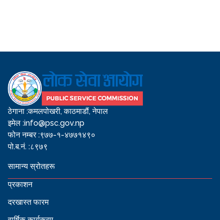
ठेगाना :
कमलपोखरी, काठमाडौं, नेपाल
इमेल :
info@psc.gov.np
फोन नम्बर :
९७७-१-४७७१४९०
पो.ब.नं. :
८९७९
सामान्य स्रोतहरू
प्रकाशन
दरखास्त फारम
वार्षिक कार्यक्रम