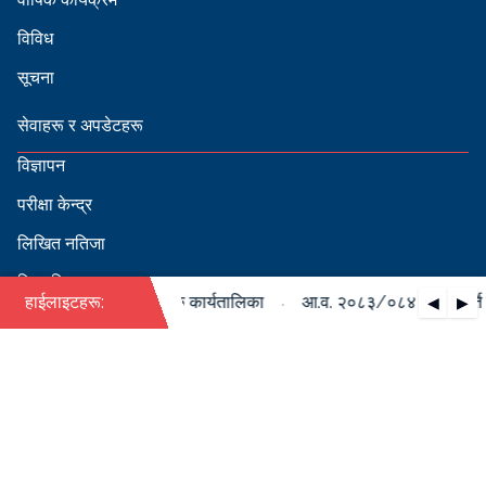
विविध
सूचना
सेवाहरू र अपडेटहरू
विज्ञापन
परीक्षा केन्द्र
लिखित नतिजा
सिफारिस
·
को पदपूर्ति सम्बन्धी वार्षिक कार्यतालिका
हाईलाइटहरू:
आ.व. २०८३/०८४ को पदपूर्ति सम
◀
▶
स्वीकृत नामावली
बडापत्र हेर्न QR स्क्यान गर्नुहोस्