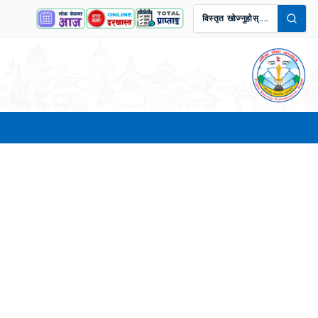
विस्तृत खोज्नुहोस्....