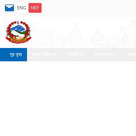
ENG
NEP
गृह पृष्ठ
हाम्रो बारेमा
पदपूर्ति
फारामहरू
सूचन