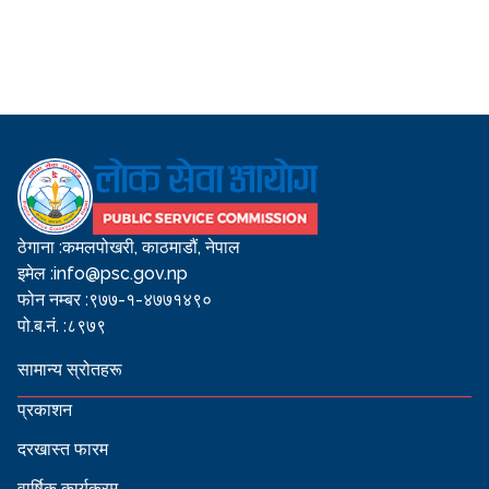
ठेगाना :
कमलपोखरी, काठमाडौं, नेपाल
इमेल :
info@psc.gov.np
फोन नम्बर :
९७७-१-४७७१४९०
पो.ब.नं. :
८९७९
सामान्य स्रोतहरू
प्रकाशन
दरखास्त फारम
वार्षिक कार्यक्रम