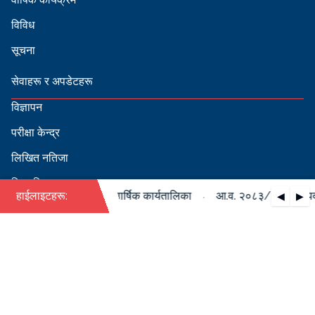
विविध
सूचना
सेवाहरू र अपडेटहरू
विज्ञापन
परीक्षा केन्द्र
लिखित नतिजा
सिफारिस
·
/०८४ को पदपूर्ति सम्बन्धी वार्षिक कार्यतालिका
हाईलाइटहरू:
आ.व. २०८३/०८४ को पदपूर्
◀
▶
स्वीकृत नामावली
बडापत्र हेर्न QR स्क्यान गर्नुहोस्