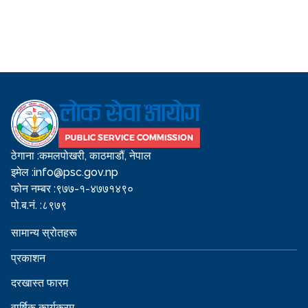
ठेगाना :
कमलपोखरी, काठमाडौं, नेपाल
इमेल :
info@psc.gov.np
फोन नम्बर :
९७७-१-४७७१४९०
पो.ब.नं. :
८९७९
सामान्य स्रोतहरू
प्रकाशन
दरखास्त फारम
वार्षिक कार्यक्रम