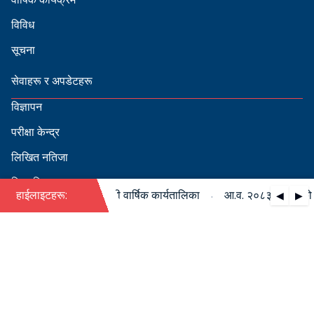
विविध
सूचना
सेवाहरू र अपडेटहरू
विज्ञापन
परीक्षा केन्द्र
लिखित नतिजा
सिफारिस
·
८३/०८४ को पदपूर्ति सम्बन्धी वार्षिक कार्यतालिका
हाईलाइटहरू:
आ.व. २०८३/०८४ को पदपूर
◀
▶
स्वीकृत नामावली
बडापत्र हेर्न QR स्क्यान गर्नुहोस्