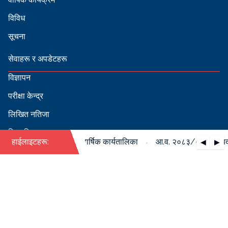
विविध
सूचना
सेवाहरू र अपडेटहरू
विज्ञापन
परीक्षा केन्द्र
लिखित नतिजा
सिफारिस
·
/०८४ को पदपूर्ति सम्बन्धी वार्षिक कार्यतालिका
हाईलाइटहरू:
आ.व. २०८३/०८४ को पदपूर्त
◀
▶
स्वीकृत नामावली
बडापत्र हेर्न QR स्क्यान गर्नुहोस्