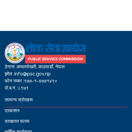
ठेगाना :
कमलपोखरी, काठमाडौं, नेपाल
इमेल :
info@psc.gov.np
फोन नम्बर :
९७७-१-४७७१४९०
पो.ब.नं. :
८९७९
सामान्य स्रोतहरू
प्रकाशन
दरखास्त फारम
वार्षिक कार्यक्रम