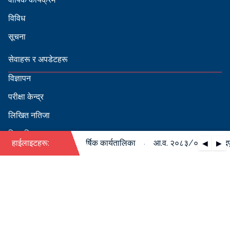
विविध
सूचना
सेवाहरू र अपडेटहरू
विज्ञापन
परीक्षा केन्द्र
लिखित नतिजा
सिफारिस
·
०८४ को पदपूर्ति सम्बन्धी वार्षिक कार्यतालिका
हाईलाइटहरू:
आ.व. २०८३/०८४ को पदपूर्ति
◀
▶
स्वीकृत नामावली
बडापत्र हेर्न QR स्क्यान गर्नुहोस्