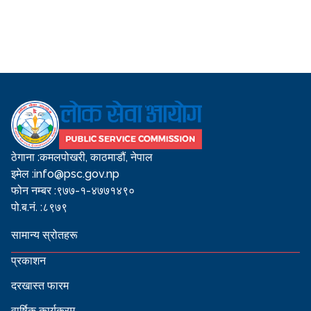
ठेगाना :
कमलपोखरी, काठमाडौं, नेपाल
इमेल :
info@psc.gov.np
फोन नम्बर :
९७७-१-४७७१४९०
पो.ब.नं. :
८९७९
सामान्य स्रोतहरू
प्रकाशन
दरखास्त फारम
वार्षिक कार्यक्रम