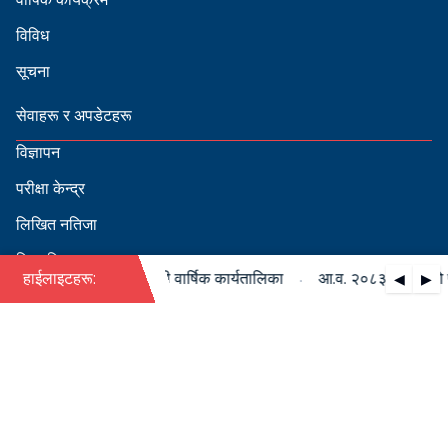
विविध
सूचना
सेवाहरू र अपडेटहरू
विज्ञापन
परीक्षा केन्द्र
लिखित नतिजा
सिफारिस
·
८३/०८४ को पदपूर्ति सम्बन्धी वार्षिक कार्यतालिका
हाईलाइटहरू:
आ.व. २०८३/०८४ को पदपूर
◀
▶
स्वीकृत नामावली
बडापत्र हेर्न QR स्क्यान गर्नुहोस्