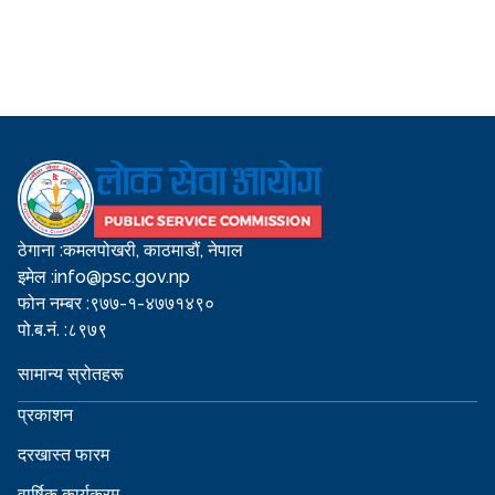
ठेगाना :
कमलपोखरी, काठमाडौं, नेपाल
इमेल :
info@psc.gov.np
फोन नम्बर :
९७७-१-४७७१४९०
पो.ब.नं. :
८९७९
सामान्य स्रोतहरू
प्रकाशन
दरखास्त फारम
वार्षिक कार्यक्रम