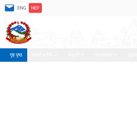
ENG
NEP
गृह पृष्ठ
हाम्रो बारेमा
पदपूर्ति
फारामहरू
सूचन