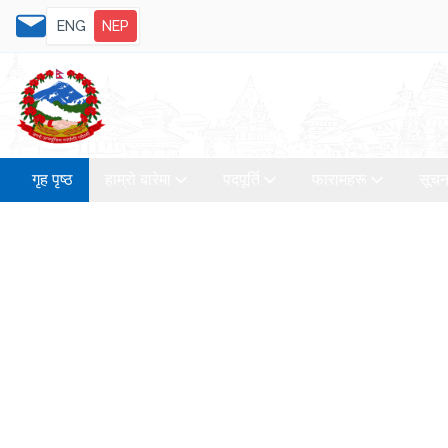
ENG
NEP
गृह पृष्ठ
हाम्रो बारेमा
पदपूर्ति
फारामहरू
सूचन