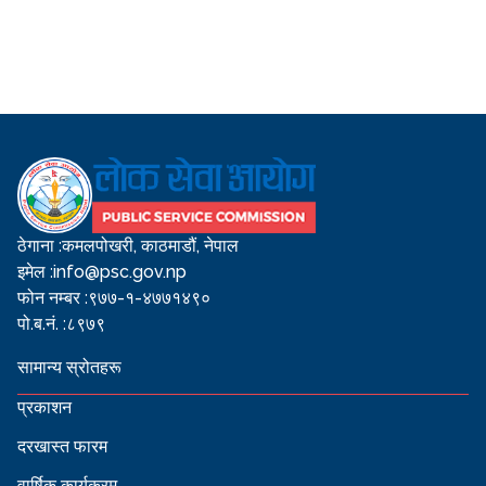
ठेगाना :
कमलपोखरी, काठमाडौं, नेपाल
इमेल :
info@psc.gov.np
फोन नम्बर :
९७७-१-४७७१४९०
पो.ब.नं. :
८९७९
सामान्य स्रोतहरू
प्रकाशन
दरखास्त फारम
वार्षिक कार्यक्रम