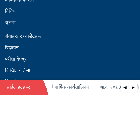
विविध
सूचना
सेवाहरू र अपडेटहरू
विज्ञापन
परीक्षा केन्द्र
लिखित नतिजा
सिफारिस
·
८३/०८४ को पदपूर्ति सम्बन्धी वार्षिक कार्यतालिका
हाईलाइटहरू:
आ.व. २०८३/०८४ को पदपूर
◀
▶
स्वीकृत नामावली
बडापत्र हेर्न QR स्क्यान गर्नुहोस्