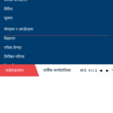
विविध
सूचना
सेवाहरू र अपडेटहरू
विज्ञापन
परीक्षा केन्द्र
लिखित नतिजा
सिफारिस
·
८३/०८४ को पदपूर्ति सम्बन्धी वार्षिक कार्यतालिका
हाईलाइटहरू:
आ.व. २०८३/०८४ को पदपूर
◀
▶
स्वीकृत नामावली
बडापत्र हेर्न QR स्क्यान गर्नुहोस्