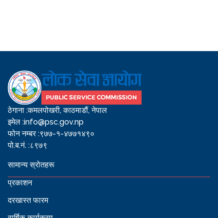
ठेगाना :
कमलपोखरी, काठमाडौं, नेपाल
इमेल :
info@psc.gov.np
फोन नम्बर :
९७७-१-४७७१४९०
पो.ब.नं. :
८९७९
सामान्य स्रोतहरू
प्रकाशन
दरखास्त फारम
वार्षिक कार्यक्रम