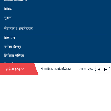
विविध
सूचना
सेवाहरू र अपडेटहरू
विज्ञापन
परीक्षा केन्द्र
लिखित नतिजा
सिफारिस
·
८३/०८४ को पदपूर्ति सम्बन्धी वार्षिक कार्यतालिका
हाईलाइटहरू:
आ.व. २०८३/०८४ को पदपू
◀
▶
स्वीकृत नामावली
बडापत्र हेर्न QR स्क्यान गर्नुहोस्