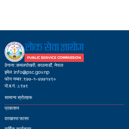
ठेगाना :
कमलपोखरी, काठमाडौं, नेपाल
इमेल :
info@psc.gov.np
फोन नम्बर :
९७७-१-४७७१४९०
पो.ब.नं. :
८९७९
सामान्य स्रोतहरू
प्रकाशन
दरखास्त फारम
वार्षिक कार्यक्रम