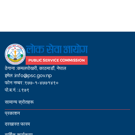
ठेगाना :
कमलपोखरी, काठमाडौं, नेपाल
इमेल :
info@psc.gov.np
फोन नम्बर :
९७७-१-४७७१४९०
पो.ब.नं. :
८९७९
सामान्य स्रोतहरू
प्रकाशन
दरखास्त फारम
वार्षिक कार्यक्रम