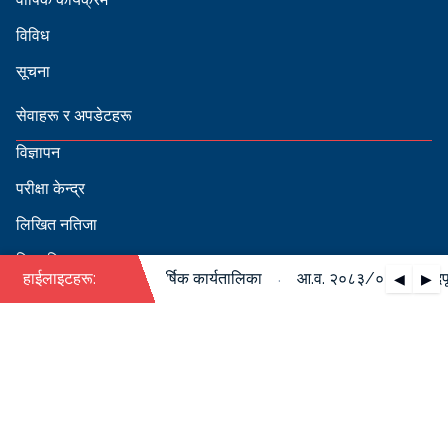
विविध
सूचना
सेवाहरू र अपडेटहरू
विज्ञापन
परीक्षा केन्द्र
लिखित नतिजा
सिफारिस
·
८४ को पदपूर्ति सम्बन्धी वार्षिक कार्यतालिका
हाईलाइटहरू:
आ.व. २०८३/०८४ को पदपूर्ति
◀
▶
स्वीकृत नामावली
बडापत्र हेर्न QR स्क्यान गर्नुहोस्