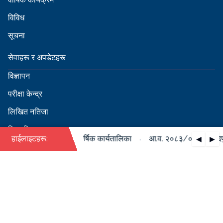
विविध
सूचना
सेवाहरू र अपडेटहरू
विज्ञापन
परीक्षा केन्द्र
लिखित नतिजा
सिफारिस
·
०८४ को पदपूर्ति सम्बन्धी वार्षिक कार्यतालिका
हाईलाइटहरू:
आ.व. २०८३/०८४ को पदपूर्ति
◀
▶
स्वीकृत नामावली
बडापत्र हेर्न QR स्क्यान गर्नुहोस्