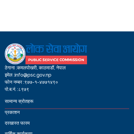
ठेगाना :
कमलपोखरी, काठमाडौं, नेपाल
इमेल :
info@psc.gov.np
फोन नम्बर :
९७७-१-४७७१४९०
पो.ब.नं. :
८९७९
सामान्य स्रोतहरू
प्रकाशन
दरखास्त फारम
वार्षिक कार्यक्रम