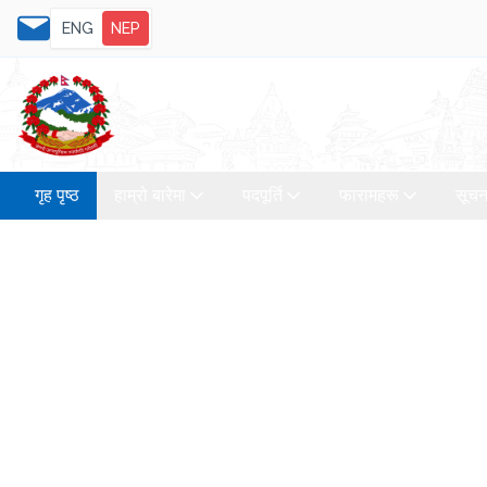
ENG
NEP
गृह पृष्ठ
हाम्रो बारेमा
पदपूर्ति
फारामहरू
सूचन