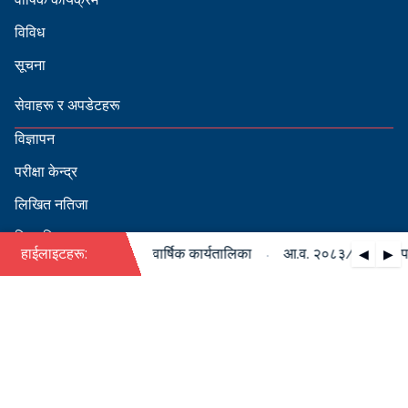
विविध
सूचना
सेवाहरू र अपडेटहरू
विज्ञापन
परीक्षा केन्द्र
लिखित नतिजा
सिफारिस
·
३/०८४ को पदपूर्ति सम्बन्धी वार्षिक कार्यतालिका
हाईलाइटहरू:
आ.व. २०८३/०८४ को पदपूर्
◀
▶
स्वीकृत नामावली
बडापत्र हेर्न QR स्क्यान गर्नुहोस्