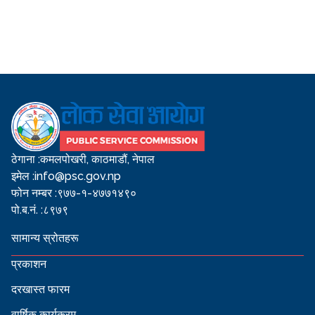
ठेगाना :
कमलपोखरी, काठमाडौं, नेपाल
इमेल :
info@psc.gov.np
फोन नम्बर :
९७७-१-४७७१४९०
पो.ब.नं. :
८९७९
सामान्य स्रोतहरू
प्रकाशन
दरखास्त फारम
वार्षिक कार्यक्रम