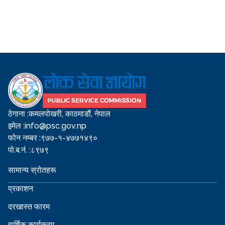
ठेगाना :
कमलपोखरी, काठमाडौं, नेपाल
इमेल :
info@psc.gov.np
फोन नम्बर :
९७७-१-४७७१४९०
पो.ब.नं. :
८९७९
सामान्य स्रोतहरू
प्रकाशन
दरखास्त फारम
वार्षिक कार्यक्रम