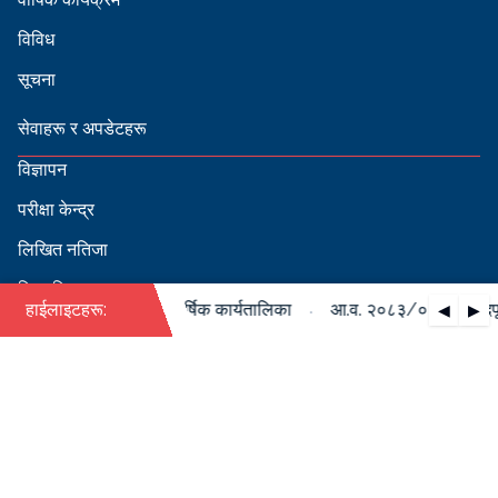
विविध
सूचना
सेवाहरू र अपडेटहरू
विज्ञापन
परीक्षा केन्द्र
लिखित नतिजा
सिफारिस
·
८४ को पदपूर्ति सम्बन्धी वार्षिक कार्यतालिका
हाईलाइटहरू:
आ.व. २०८३/०८४ को पदपूर्ति
◀
▶
स्वीकृत नामावली
बडापत्र हेर्न QR स्क्यान गर्नुहोस्