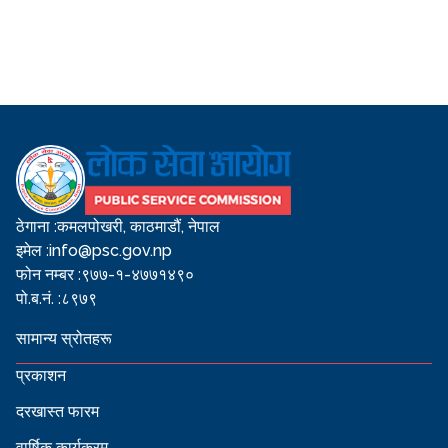
ठेगाना :
कमलपोखरी, काठमाडौं, नेपाल
इमेल :
info@psc.gov.np
फोन नम्बर :
९७७-१-४७७१४९०
पो.ब.नं. :
८९७९
सामान्य स्रोतहरू
प्रकाशन
दरखास्त फारम
वार्षिक कार्यक्रम