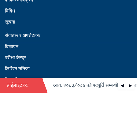
विविध
सूचना
सेवाहरू र अपडेटहरू
विज्ञापन
परीक्षा केन्द्र
लिखित नतिजा
सिफारिस
·
्धी वार्षिक कार्यतालिका
हाईलाइटहरू:
आ.व. २०८३/०८४ को पदपूर्ति सम्बन्धी वार्षिक कार
◀
▶
स्वीकृत नामावली
बडापत्र हेर्न QR स्क्यान गर्नुहोस्