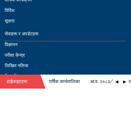
विविध
सूचना
सेवाहरू र अपडेटहरू
विज्ञापन
परीक्षा केन्द्र
लिखित नतिजा
सिफारिस
·
/०८४ को पदपूर्ति सम्बन्धी वार्षिक कार्यतालिका
हाईलाइटहरू:
आ.व. २०८३/०८४ को पदपूर्
◀
▶
स्वीकृत नामावली
बडापत्र हेर्न QR स्क्यान गर्नुहोस्