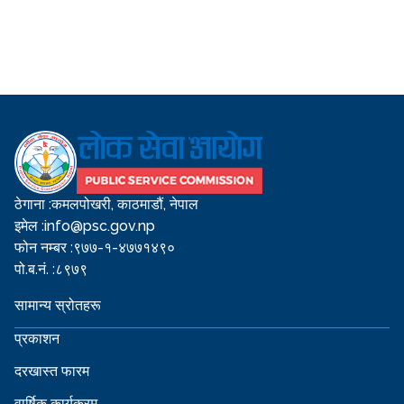
ठेगाना :
कमलपोखरी, काठमाडौं, नेपाल
इमेल :
info@psc.gov.np
फोन नम्बर :
९७७-१-४७७१४९०
पो.ब.नं. :
८९७९
सामान्य स्रोतहरू
प्रकाशन
दरखास्त फारम
वार्षिक कार्यक्रम