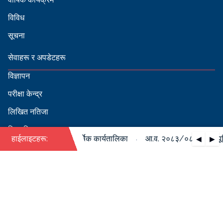
विविध
सूचना
सेवाहरू र अपडेटहरू
विज्ञापन
परीक्षा केन्द्र
लिखित नतिजा
सिफारिस
·
८४ को पदपूर्ति सम्बन्धी वार्षिक कार्यतालिका
हाईलाइटहरू:
आ.व. २०८३/०८४ को पदपूर्ति 
◀
▶
स्वीकृत नामावली
बडापत्र हेर्न QR स्क्यान गर्नुहोस्