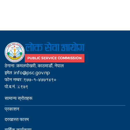
ठेगाना :
कमलपोखरी, काठमाडौं, नेपाल
इमेल :
info@psc.gov.np
फोन नम्बर :
९७७-१-४७७१४९०
पो.ब.नं. :
८९७९
सामान्य स्रोतहरू
प्रकाशन
दरखास्त फारम
वार्षिक कार्यक्रम