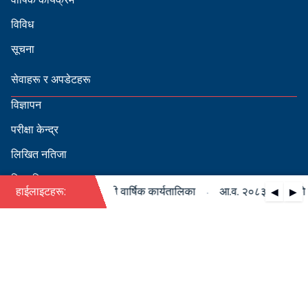
विविध
सूचना
सेवाहरू र अपडेटहरू
विज्ञापन
परीक्षा केन्द्र
लिखित नतिजा
सिफारिस
·
८३/०८४ को पदपूर्ति सम्बन्धी वार्षिक कार्यतालिका
हाईलाइटहरू:
आ.व. २०८३/०८४ को पदपू
◀
▶
स्वीकृत नामावली
बडापत्र हेर्न QR स्क्यान गर्नुहोस्