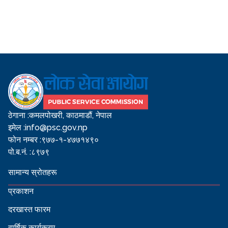
ठेगाना :
कमलपोखरी, काठमाडौं, नेपाल
इमेल :
info@psc.gov.np
फोन नम्बर :
९७७-१-४७७१४९०
पो.ब.नं. :
८९७९
सामान्य स्रोतहरू
प्रकाशन
दरखास्त फारम
वार्षिक कार्यक्रम