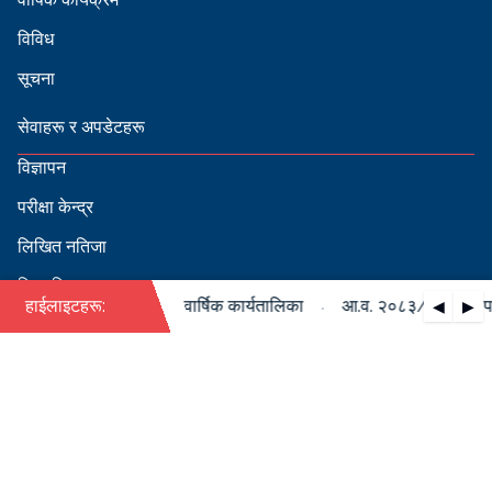
विविध
सूचना
सेवाहरू र अपडेटहरू
विज्ञापन
परीक्षा केन्द्र
लिखित नतिजा
सिफारिस
·
३/०८४ को पदपूर्ति सम्बन्धी वार्षिक कार्यतालिका
हाईलाइटहरू:
आ.व. २०८३/०८४ को पदपूर्
◀
▶
स्वीकृत नामावली
बडापत्र हेर्न QR स्क्यान गर्नुहोस्