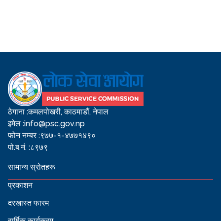
ठेगाना :
कमलपोखरी, काठमाडौं, नेपाल
इमेल :
info@psc.gov.np
फोन नम्बर :
९७७-१-४७७१४९०
पो.ब.नं. :
८९७९
सामान्य स्रोतहरू
प्रकाशन
दरखास्त फारम
वार्षिक कार्यक्रम