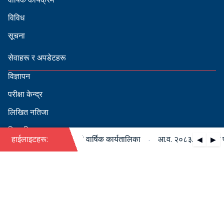
विविध
सूचना
सेवाहरू र अपडेटहरू
विज्ञापन
परीक्षा केन्द्र
लिखित नतिजा
सिफारिस
·
८३/०८४ को पदपूर्ति सम्बन्धी वार्षिक कार्यतालिका
हाईलाइटहरू:
आ.व. २०८३/०८४ को पदपूर
◀
▶
स्वीकृत नामावली
बडापत्र हेर्न QR स्क्यान गर्नुहोस्