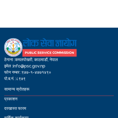
ठेगाना :
कमलपोखरी, काठमाडौं, नेपाल
इमेल :
info@psc.gov.np
फोन नम्बर :
९७७-१-४७७१४९०
पो.ब.नं. :
८९७९
सामान्य स्रोतहरू
प्रकाशन
दरखास्त फारम
वार्षिक कार्यक्रम