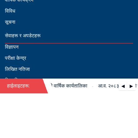
विविध
सूचना
सेवाहरू र अपडेटहरू
विज्ञापन
परीक्षा केन्द्र
लिखित नतिजा
सिफारिस
·
८३/०८४ को पदपूर्ति सम्बन्धी वार्षिक कार्यतालिका
हाईलाइटहरू:
आ.व. २०८३/०८४ को पदपूर
◀
▶
स्वीकृत नामावली
बडापत्र हेर्न QR स्क्यान गर्नुहोस्