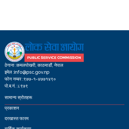
ठेगाना :
कमलपोखरी, काठमाडौं, नेपाल
इमेल :
info@psc.gov.np
फोन नम्बर :
९७७-१-४७७१४९०
पो.ब.नं. :
८९७९
सामान्य स्रोतहरू
प्रकाशन
दरखास्त फारम
वार्षिक कार्यक्रम