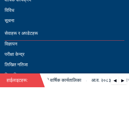
विविध
सूचना
सेवाहरू र अपडेटहरू
विज्ञापन
परीक्षा केन्द्र
लिखित नतिजा
सिफारिस
·
८३/०८४ को पदपूर्ति सम्बन्धी वार्षिक कार्यतालिका
हाईलाइटहरू:
आ.व. २०८३/०८४ को पदपूर
◀
▶
स्वीकृत नामावली
बडापत्र हेर्न QR स्क्यान गर्नुहोस्