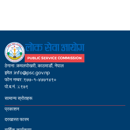
ठेगाना :
कमलपोखरी, काठमाडौं, नेपाल
इमेल :
info@psc.gov.np
फोन नम्बर :
९७७-१-४७७१४९०
पो.ब.नं. :
८९७९
सामान्य स्रोतहरू
प्रकाशन
दरखास्त फारम
वार्षिक कार्यक्रम