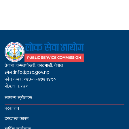
ठेगाना :
कमलपोखरी, काठमाडौं, नेपाल
इमेल :
info@psc.gov.np
फोन नम्बर :
९७७-१-४७७१४९०
पो.ब.नं. :
८९७९
सामान्य स्रोतहरू
प्रकाशन
दरखास्त फारम
वार्षिक कार्यक्रम