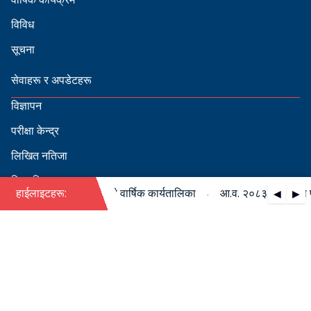
विविध
सूचना
सेवाहरू र अपडेटहरू
विज्ञापन
परीक्षा केन्द्र
लिखित नतिजा
सिफारिस
·
८३/०८४ को पदपूर्ति सम्बन्धी वार्षिक कार्यतालिका
हाईलाइटहरू:
आ.व. २०८३/०८४ को पदपूर
◀
▶
स्वीकृत नामावली
बडापत्र हेर्न QR स्क्यान गर्नुहोस्