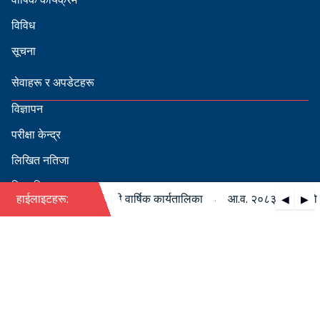
विविध
सूचना
सेवाहरू र अपडेटहरू
विज्ञापन
परीक्षा केन्द्र
लिखित नतिजा
सिफारिस
·
८३/०८४ को पदपूर्ति सम्बन्धी वार्षिक कार्यतालिका
हाईलाइटहरू:
आ.व. २०८३/०८४ को पदपूर
◀
▶
स्वीकृत नामावली
बडापत्र हेर्न QR स्क्यान गर्नुहोस्