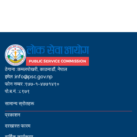
ठेगाना :
कमलपोखरी, काठमाडौं, नेपाल
इमेल :
info@psc.gov.np
फोन नम्बर :
९७७-१-४७७१४९०
पो.ब.नं. :
८९७९
सामान्य स्रोतहरू
प्रकाशन
दरखास्त फारम
वार्षिक कार्यक्रम