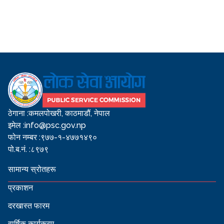
ठेगाना :
कमलपोखरी, काठमाडौं, नेपाल
इमेल :
info@psc.gov.np
फोन नम्बर :
९७७-१-४७७१४९०
पो.ब.नं. :
८९७९
सामान्य स्रोतहरू
प्रकाशन
दरखास्त फारम
वार्षिक कार्यक्रम