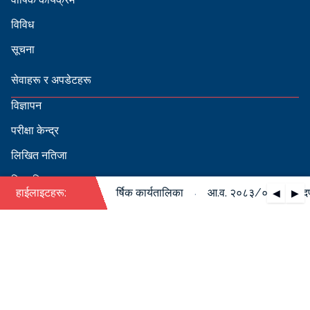
विविध
सूचना
सेवाहरू र अपडेटहरू
विज्ञापन
परीक्षा केन्द्र
लिखित नतिजा
सिफारिस
·
०८४ को पदपूर्ति सम्बन्धी वार्षिक कार्यतालिका
हाईलाइटहरू:
आ.व. २०८३/०८४ को पदपूर्ति
◀
▶
स्वीकृत नामावली
बडापत्र हेर्न QR स्क्यान गर्नुहोस्