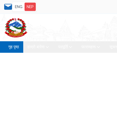
ENG
NEP
गृह पृष्ठ
हाम्रो बारेमा
पदपूर्ति
फारामहरू
सूचन