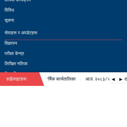
विविध
सूचना
सेवाहरू र अपडेटहरू
विज्ञापन
परीक्षा केन्द्र
लिखित नतिजा
सिफारिस
·
०८४ को पदपूर्ति सम्बन्धी वार्षिक कार्यतालिका
हाईलाइटहरू:
आ.व. २०८३/०८४ को पदपूर्त
◀
▶
स्वीकृत नामावली
बडापत्र हेर्न QR स्क्यान गर्नुहोस्