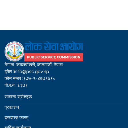
ठेगाना :
कमलपोखरी, काठमाडौं, नेपाल
इमेल :
info@psc.gov.np
फोन नम्बर :
९७७-१-४७७१४९०
पो.ब.नं. :
८९७९
सामान्य स्रोतहरू
प्रकाशन
दरखास्त फारम
वार्षिक कार्यक्रम