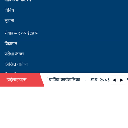
विविध
सूचना
सेवाहरू र अपडेटहरू
विज्ञापन
परीक्षा केन्द्र
लिखित नतिजा
सिफारिस
·
८३/०८४ को पदपूर्ति सम्बन्धी वार्षिक कार्यतालिका
हाईलाइटहरू:
आ.व. २०८३/०८४ को पदपूर
◀
▶
स्वीकृत नामावली
बडापत्र हेर्न QR स्क्यान गर्नुहोस्