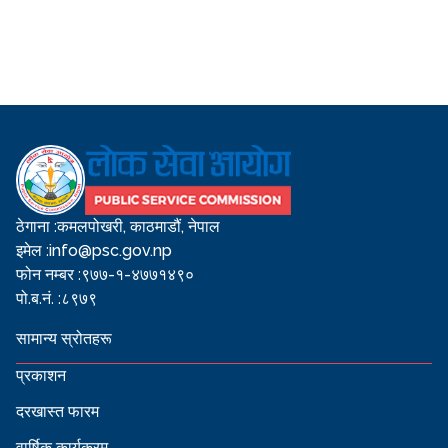
ठेगाना :
कमलपोखरी, काठमाडौं, नेपाल
इमेल :
info@psc.gov.np
फोन नम्बर :
९७७-१-४७७१४९०
पो.ब.नं. :
८९७९
सामान्य स्रोतहरू
प्रकाशन
दरखास्त फारम
वार्षिक कार्यक्रम