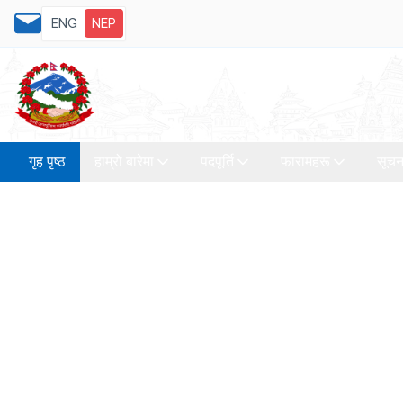
ENG
NEP
गृह पृष्ठ
हाम्रो बारेमा
पदपूर्ति
फारामहरू
सूचन