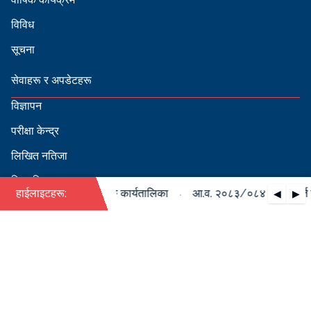
विविध
सूचना
सेवाहरू र अपडेटहरू
विज्ञापन
परीक्षा केन्द्र
लिखित नतिजा
सिफारिस
·
को पदपूर्ति सम्बन्धी वार्षिक कार्यतालिका
हाईलाइटहरू:
आ.व. २०८३/०८४ को पदपूर्ति सम
◀
▶
स्वीकृत नामावली
बडापत्र हेर्न QR स्क्यान गर्नुहोस्