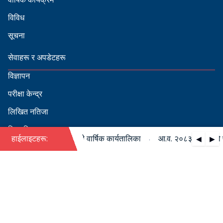
विविध
सूचना
सेवाहरू र अपडेटहरू
विज्ञापन
परीक्षा केन्द्र
लिखित नतिजा
सिफारिस
·
८३/०८४ को पदपूर्ति सम्बन्धी वार्षिक कार्यतालिका
हाईलाइटहरू:
आ.व. २०८३/०८४ को पदपूर
◀
▶
स्वीकृत नामावली
बडापत्र हेर्न QR स्क्यान गर्नुहोस्