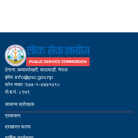
ठेगाना :
कमलपोखरी, काठमाडौं, नेपाल
इमेल :
info@psc.gov.np
फोन नम्बर :
९७७-१-४७७१४९०
पो.ब.नं. :
८९७९
सामान्य स्रोतहरू
प्रकाशन
दरखास्त फारम
वार्षिक कार्यक्रम