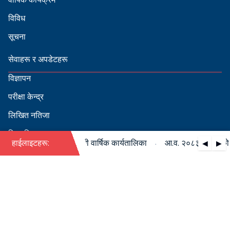
विविध
सूचना
सेवाहरू र अपडेटहरू
विज्ञापन
परीक्षा केन्द्र
लिखित नतिजा
सिफारिस
·
८३/०८४ को पदपूर्ति सम्बन्धी वार्षिक कार्यतालिका
हाईलाइटहरू:
आ.व. २०८३/०८४ को पदपू
◀
▶
स्वीकृत नामावली
बडापत्र हेर्न QR स्क्यान गर्नुहोस्