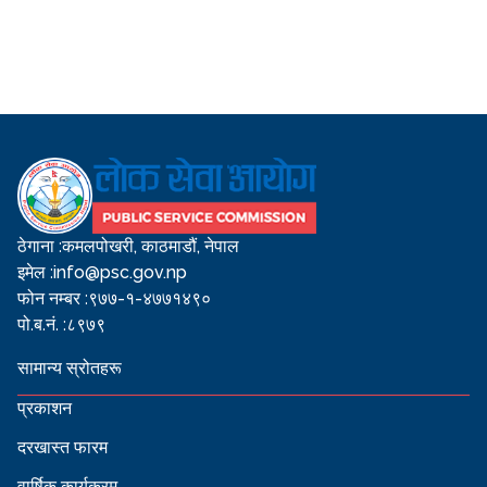
ठेगाना :
कमलपोखरी, काठमाडौं, नेपाल
इमेल :
info@psc.gov.np
फोन नम्बर :
९७७-१-४७७१४९०
पो.ब.नं. :
८९७९
सामान्य स्रोतहरू
प्रकाशन
दरखास्त फारम
वार्षिक कार्यक्रम