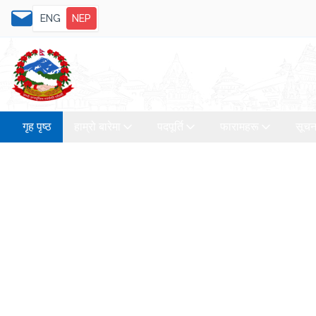
ENG
NEP
गृह पृष्ठ
हाम्रो बारेमा
पदपूर्ति
फारामहरू
सूचन