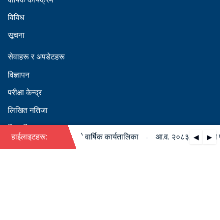
विविध
सूचना
सेवाहरू र अपडेटहरू
विज्ञापन
परीक्षा केन्द्र
लिखित नतिजा
सिफारिस
·
८३/०८४ को पदपूर्ति सम्बन्धी वार्षिक कार्यतालिका
हाईलाइटहरू:
आ.व. २०८३/०८४ को पदपूर
◀
▶
स्वीकृत नामावली
बडापत्र हेर्न QR स्क्यान गर्नुहोस्