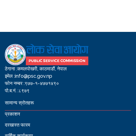
ठेगाना :
कमलपोखरी, काठमाडौं, नेपाल
इमेल :
info@psc.gov.np
फोन नम्बर :
९७७-१-४७७१४९०
पो.ब.नं. :
८९७९
सामान्य स्रोतहरू
प्रकाशन
दरखास्त फारम
वार्षिक कार्यक्रम