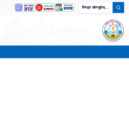
विस्तृत खोज्नुहोस्....