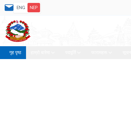
ENG
NEP
गृह पृष्ठ
हाम्रो बारेमा
पदपूर्ति
फारामहरू
सूचन