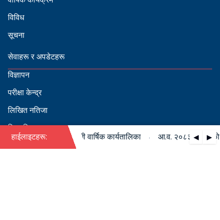
विविध
सूचना
सेवाहरू र अपडेटहरू
विज्ञापन
परीक्षा केन्द्र
लिखित नतिजा
सिफारिस
·
०८३/०८४ को पदपूर्ति सम्बन्धी वार्षिक कार्यतालिका
हाईलाइटहरू:
आ.व. २०८३/०८४ को पदपू
◀
▶
स्वीकृत नामावली
बडापत्र हेर्न QR स्क्यान गर्नुहोस्