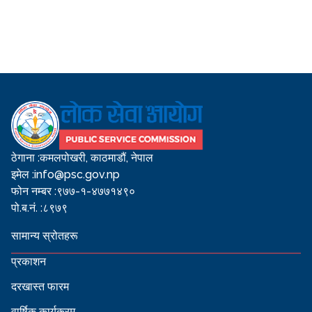
ठेगाना :
कमलपोखरी, काठमाडौं, नेपाल
इमेल :
info@psc.gov.np
फोन नम्बर :
९७७-१-४७७१४९०
पो.ब.नं. :
८९७९
सामान्य स्रोतहरू
प्रकाशन
दरखास्त फारम
वार्षिक कार्यक्रम