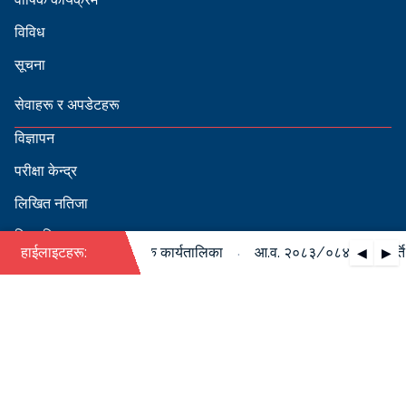
विविध
सूचना
सेवाहरू र अपडेटहरू
विज्ञापन
परीक्षा केन्द्र
लिखित नतिजा
सिफारिस
·
 को पदपूर्ति सम्बन्धी वार्षिक कार्यतालिका
हाईलाइटहरू:
आ.व. २०८३/०८४ को पदपूर्ति सम
◀
▶
स्वीकृत नामावली
बडापत्र हेर्न QR स्क्यान गर्नुहोस्