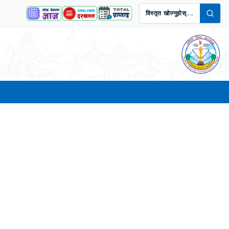
विस्तृत खोज्नुहोस्....