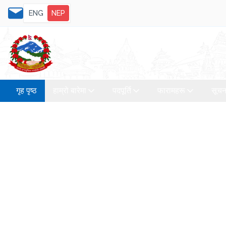
ENG
NEP
गृह पृष्ठ
हाम्रो बारेमा
पदपूर्ति
फारामहरू
सूचन