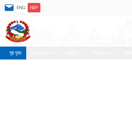
ENG
NEP
गृह पृष्ठ
हाम्रो बारेमा
पदपूर्ति
फारामहरू
सूचन