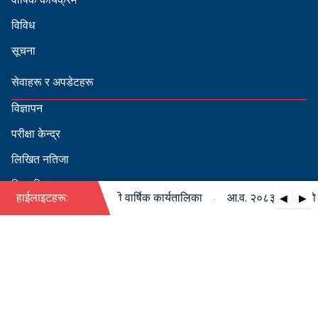
विविध
सूचना
सेवाहरू र अपडेटहरू
विज्ञापन
परीक्षा केन्द्र
लिखित नतिजा
सिफारिस
·
८३/०८४ को पदपूर्ति सम्बन्धी वार्षिक कार्यतालिका
हाईलाइटहरू:
आ.व. २०८३/०८४ को पदपू
◀
▶
स्वीकृत नामावली
बडापत्र हेर्न QR स्क्यान गर्नुहोस्