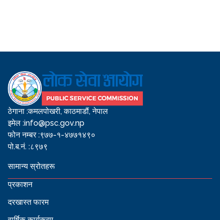
ठेगाना :
कमलपोखरी, काठमाडौं, नेपाल
इमेल :
info@psc.gov.np
फोन नम्बर :
९७७-१-४७७१४९०
पो.ब.नं. :
८९७९
सामान्य स्रोतहरू
प्रकाशन
दरखास्त फारम
वार्षिक कार्यक्रम