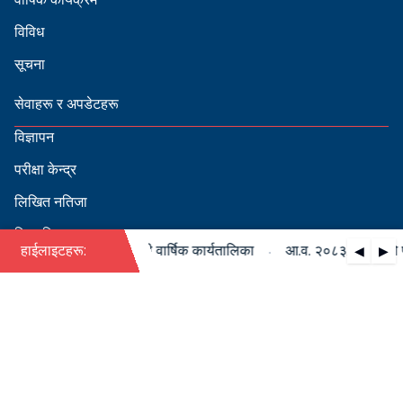
विविध
सूचना
सेवाहरू र अपडेटहरू
विज्ञापन
परीक्षा केन्द्र
लिखित नतिजा
सिफारिस
·
८३/०८४ को पदपूर्ति सम्बन्धी वार्षिक कार्यतालिका
हाईलाइटहरू:
आ.व. २०८३/०८४ को पदपूर
◀
▶
स्वीकृत नामावली
बडापत्र हेर्न QR स्क्यान गर्नुहोस्