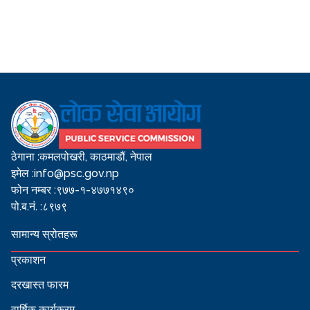
ठेगाना :
कमलपोखरी, काठमाडौं, नेपाल
इमेल :
info@psc.gov.np
फोन नम्बर :
९७७-१-४७७१४९०
पो.ब.नं. :
८९७९
सामान्य स्रोतहरू
प्रकाशन
दरखास्त फारम
वार्षिक कार्यक्रम